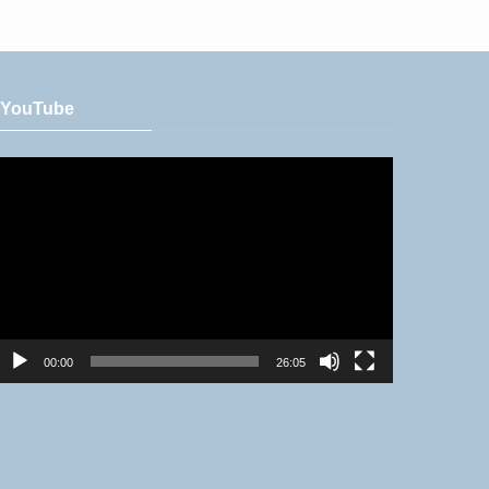
YouTube
動
画
プ
レ
ー
ヤ
ー
00:00
26:05