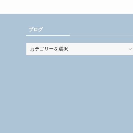
ブログ
ブ
ロ
グ