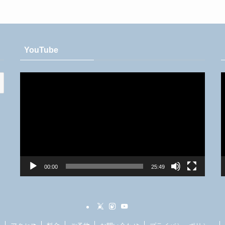
YouTube
動
画
プ
レ
ー
ヤ
ー
00:00
25:49