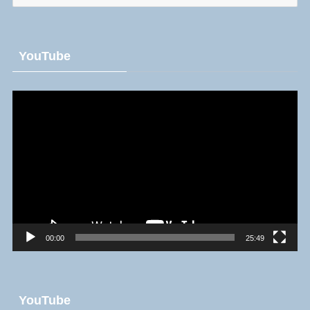
ロ
グ
YouTube
動
画
プ
レ
ー
ヤ
ー
00:00
25:49
YouTube