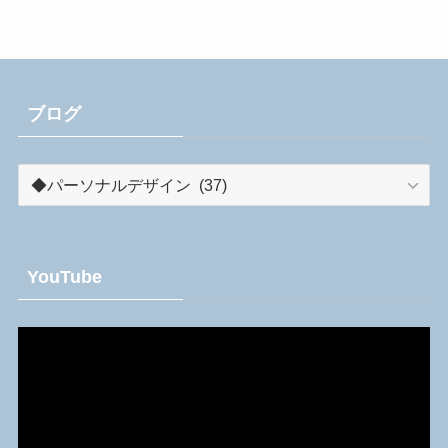
ブログ
ブ
ロ
グ
YouTube
動
画
プ
レ
ー